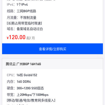
IPv4：
1个IPv4
线路：
三网BGP线路
月流量：
不限制流量
[长期占用带宽临时限速]
域名：
备案域名自动过白
120.00
¥
起/ 月
查看详情/立即购买
腾讯云 广州BGP 16H16G
CPU：
16核 Gold6152
内存：
16G DDR4
硬盘：
30G+120G SSD固态
带宽：
上20Mbps/下100Mbps
[移动/联通/电信/教育网多线接入]