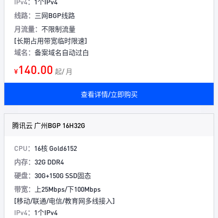
IPv4：
1个IPv4
线路：
三网BGP线路
月流量：
不限制流量
[长期占用带宽临时限速]
域名：
备案域名自动过白
140.00
¥
起/ 月
查看详情/立即购买
腾讯云 广州BGP 16H32G
CPU：
16核 Gold6152
内存：
32G DDR4
硬盘：
30G+150G SSD固态
带宽：
上25Mbps/下100Mbps
[移动/联通/电信/教育网多线接入]
IPv4：
1个IPv4