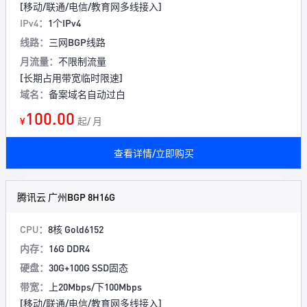
[移动/联通/电信/教育网多线接入]
IPv4：
1个IPv4
线路：
三网BGP线路
月流量：
不限制流量
[长期占用带宽临时限速]
域名：
备案域名自动过白
100.00
¥
起/ 月
查看详情/立即购买
腾讯云 广州BGP 8H16G
CPU：
8核 Gold6152
内存：
16G DDR4
硬盘：
30G+100G SSD固态
带宽：
上20Mbps/下100Mbps
[移动/联通/电信/教育网多线接入]