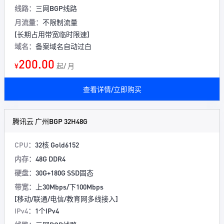
线路：
三网BGP线路
月流量：
不限制流量
[长期占用带宽临时限速]
域名：
备案域名自动过白
200.00
¥
起/ 月
查看详情/立即购买
腾讯云 广州BGP 32H48G
CPU：
32核 Gold6152
内存：
48G DDR4
硬盘：
30G+180G SSD固态
带宽：
上30Mbps/下100Mbps
[移动/联通/电信/教育网多线接入]
IPv4：
1个IPv4