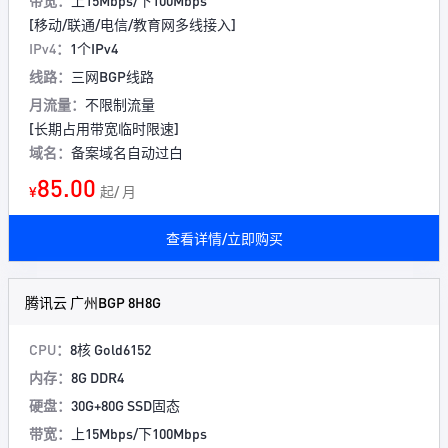
带宽：
上15Mbps/下100Mbps
[移动/联通/电信/教育网多线接入]
IPv4：
1个IPv4
线路：
三网BGP线路
月流量：
不限制流量
[长期占用带宽临时限速]
域名：
备案域名自动过白
85.00
¥
起/ 月
查看详情/立即购买
腾讯云 广州BGP 8H8G
CPU：
8核 Gold6152
内存：
8G DDR4
硬盘：
30G+80G SSD固态
带宽：
上15Mbps/下100Mbps