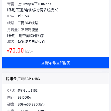
带宽：
上10Mbps/下100Mbps
[移动/联通/电信/教育网多线接入]
IPv4：
1个IPv4
线路：
三网BGP线路
月流量：
不限制流量
[长期占用带宽临时限速]
域名：
备案域名自动过白
70.00
¥
起/ 月
查看详情/立即购买
腾讯云 广州BGP 4H8G
CPU：
4核 Gold6152
内存：
8G DDR4
硬盘：
30G+60G SSD固态