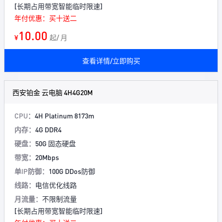
[长期占用带宽智能临时限速]
年付优惠：买十送二
10.00
¥
起/ 月
查看详情/立即购买
西安铂金 云电脑 4H4G20M
CPU：
4H Platinum 8173m
内存：
4G DDR4
硬盘：
50G 固态硬盘
带宽：
20Mbps
单IP防御：
100G DDos防御
线路：
电信优化线路
月流量：
不限制流量
[长期占用带宽智能临时限速]