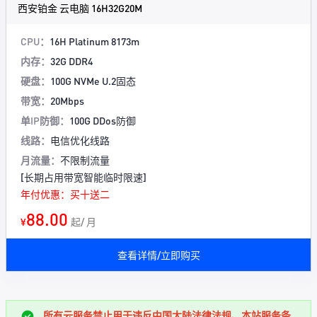
西安铂金 云电脑 16H32G20M
CPU：
16H Platinum 8173m
内存：
32G DDR4
硬盘：
100G NVMe U.2固态
带宽：
20Mbps
单IP防御：
100G DDos防御
线路：
电信优化线路
月流量：
不限制流量
[长期占用带宽智能临时限速]
年付优惠：买十送二
88.00
¥
起/ 月
查看详情/立即购买
所有云服务禁止用于违反中国大陆法律法规、本站服务条