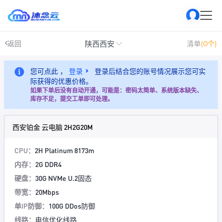
陕西西安
返回
清单
(0个)
您可点此 ，
登录
登录后结合您的账号情况展示您可实
际获得的优惠价格。
如果下单后没有自动开通，可能是：密码太简单、系统版本缺失、
库存不足，提交工单即可处理。
西安铂金 云电脑 2H2G20M
CPU：
2H Platinum 8173m
内存：
2G DDR4
硬盘：
30G NVMe U.2固态
带宽：
20Mbps
单IP防御：
100G DDos防御
线路：
电信优化线路