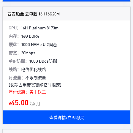
西安铂金 云电脑 16H16G20M
CPU：
16H Platinum 8173m
内存：
16G DDR4
硬盘：
100G NVMe U.2固态
带宽：
20Mbps
单IP防御：
100G DDos防御
线路：
电信优化线路
月流量：
不限制流量
[长期占用带宽智能临时限速]
年付优惠：买十送二
45.00
¥
起/ 月
查看详情/立即购买