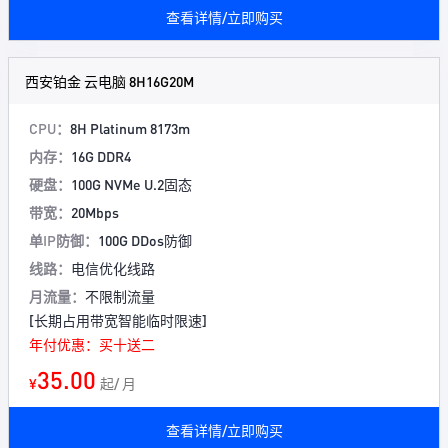
查看详情/立即购买
西安铂金 云电脑 8H16G20M
CPU：
8H Platinum 8173m
内存：
16G DDR4
硬盘：
100G NVMe U.2固态
带宽：
20Mbps
单IP防御：
100G DDos防御
线路：
电信优化线路
月流量：
不限制流量
[长期占用带宽智能临时限速]
年付优惠：买十送二
35.00
¥
起/ 月
查看详情/立即购买