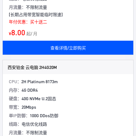
月流量：
不限制流量
[长期占用带宽智能临时限速]
年付优惠：买十送二
8.00
¥
起/ 月
查看详情/立即购买
西安铂金 云电脑 2H4G20M
CPU：
2H Platinum 8173m
内存：
4G DDR4
硬盘：
40G NVMe U.2固态
带宽：
20Mbps
单IP防御：
100G DDos防御
线路：
电信优化线路
月流量：
不限制流量