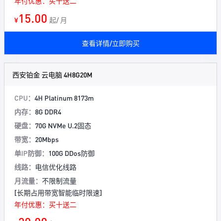
年付优惠：买十送二
15.00
¥
起/ 月
查看详情/立即购买
西安铂金 云电脑 4H8G20M
CPU：
4H Platinum 8173m
内存：
8G DDR4
硬盘：
70G NVMe U.2固态
带宽：
20Mbps
单IP防御：
100G DDos防御
线路：
电信优化线路
月流量：
不限制流量
[长期占用带宽智能临时限速]
年付优惠：买十送二