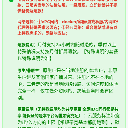
款、云服务当地的法律法规，一经发现，立即封禁并不提
供备份及退款！
网络选择：①VPC网络：docker/容器/游戏私服/内网IP/
代理等特殊需求必须选；②经典网络：适合建站或没有以
上特殊需求的，网络响应快；
月付支持24小时内随时退款，季付以上
退款说明：
特殊情况支持按月付折算退款。【特殊说明的套餐
以特殊说明为准】
原生IP是在当地注册的本地 IP，非原
原生/非原生：
生IP是从其他国家广播过来、注册地不在本地的
IP；二者走的都是当地网络线路，访问速度和体验
完全一样，仅在做外贸网站、跨境业务时会有区
别。
宽带说明（无特殊说明均为共享宽带|全网IDC同行都是共
云服务标注带宽
享|能保证的是本平台闲置带宽充足） ​：
为出/入方向的上限【常规带宽基本都能跑到】，默