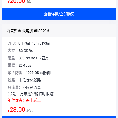
20.00
¥
起/ 月
查看详情/立即购买
西安铂金 云电脑 8H8G20M
CPU：
8H Platinum 8173m
内存：
8G DDR4
硬盘：
80G NVMe U.2固态
带宽：
20Mbps
单IP防御：
100G DDos防御
线路：
电信优化线路
月流量：
不限制流量
[长期占用带宽智能临时限速]
年付优惠：买十送二
28.00
¥
起/ 月