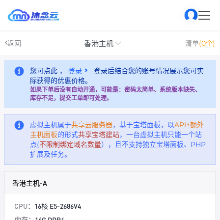
香港主机
返回
清单
(0个)
您可点此 ，
登录
登录后结合您的账号情况展示您可实
际获得的优惠价格。
如果下单后没有自动开通，可能是：密码太简单、系统版本缺失、
库存不足，提交工单即可处理。
虚拟主机属于
共享云服务器
，基于宝塔面板，以
API+额外
主机面板
的形式
共享宝塔建站
，一台虚拟主机只能一个站
点(
不限制绑定域名数量
），且不支持独立宝塔面板、PHP
扩展及任务。
香港主机-A
CPU：
16核 E5-2686V4
内存：
16G DDR4