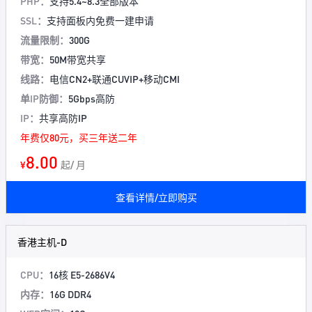
PHP：
支持5.4~8.3全部版本
SSL：
支持面板内免费一建申请
流量限制：
300G
带宽：
50M带宽共享
线路：
电信CN2+联通CUVIP+移动CMI
单IP防御：
5Gbps高防
IP：
共享高防IP
年费仅80元，买三年送二年
8.00
¥
起/ 月
查看详情/立即购买
香港主机-D
CPU：
16核 E5-2686V4
内存：
16G DDR4