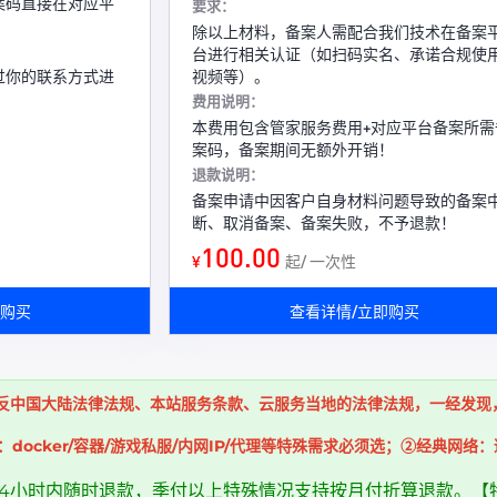
案码直接在对应平
要求：
除以上材料，备案人需配合我们技术在备案
台进行相关认证（如扫码实名、承诺合规使
过你的联系方式进
视频等）。
费用说明：
本费用包含管家服务费用+对应平台备案所需
案码，备案期间无额外开销！
退款说明：
备案申请中因客户自身材料问题导致的备案
断、取消备案、备案失败，不予退款！
100.00
¥
起/ 一次性
即购买
查看详情/立即购买
反中国大陆法律法规、本站服务条款、云服务当地的法律法规，一经发现
：docker/容器/游戏私服/内网IP/代理等特殊需求必须选；②经典
24小时内随时退款，季付以上特殊情况支持按月付折算退款。【