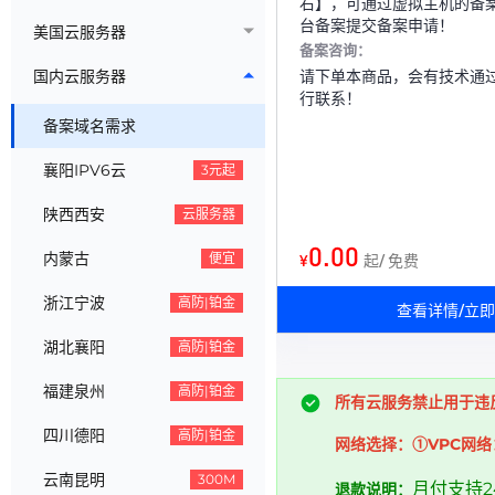
右】，可通过虚拟主机的备
台备案提交备案申请！
美国云服务器
备案咨询：
请下单本商品，会有技术通
国内云服务器
行联系！
备案域名需求
襄阳IPV6云
3元起
陕西西安
云服务器
0.00
内蒙古
便宜
¥
起/ 免费
浙江宁波
高防|铂金
查看详情/立
湖北襄阳
高防|铂金
福建泉州
高防|铂金
所有云服务禁止用于违
四川德阳
高防|铂金
网络选择：①VPC网络
云南昆明
300M
月付支持
退款说明：