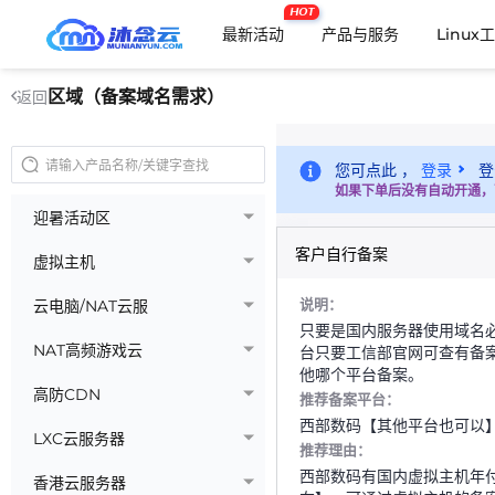
HOT
最新活动
产品与服务
Linux
区域（备案域名需求）
返回
您可点此 ，
登录
登
如果下单后没有自动开通，
迎暑活动区
客户自行备案
虚拟主机
说明：
云电脑/NAT云服
只要是国内服务器使用域名
NAT高频游戏云
台只要工信部官网可查有备
他哪个平台备案。
高防CDN
推荐备案平台：
西部数码【其他平台也可以
LXC云服务器
推荐理由：
西部数码有国内虚拟主机年付【
香港云服务器