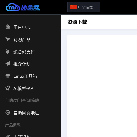
中文简体
资源下载
用户中心
订购产品
聚合码支付
推介计划
Linux工具箱
AI模型-API
自助过白|查询|策略
自助网页地址
产品退款